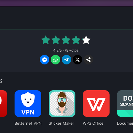
4.2/5 - (8 votos)
S
Betternet VPN
Sticker Maker
WPS Office