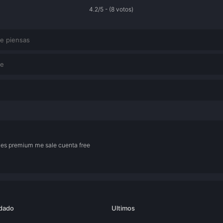
4.2/5 - (8 votos)
 es premium me sale cuenta free
dado
Ultimos