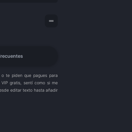
drag_handle
Frecuentes
, o te piden que pagues para
VIP gratis, sentí como si me
sde editar texto hasta añadir