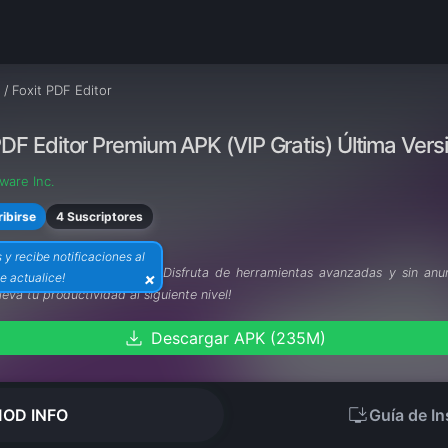
/
Foxit PDF Editor
PDF Editor Premium APK (VIP Gratis) Última Vers
ware Inc.
4 Suscriptores
ibirse
s y recibe notificaciones al
Foxit PDF Editor VIP APK!
Disfruta de herramientas avanzadas y sin anu
×
e actualice!
leva tu productividad al siguiente nivel!
download
Descargar APK (235M)
install_desktop
OD INFO
Guía de In