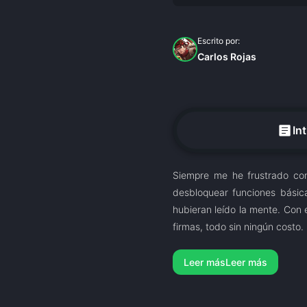
Escrito por:
Carlos Rojas
article
In
Siempre me he frustrado con
desbloquear funciones bási
hubieran leído la mente. Con
firmas, todo sin ningún costo.
Leer más