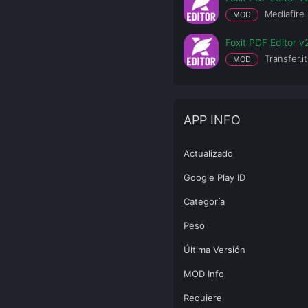
Mediafire
MOD
Foxit PDF Editor 
Transfer.it
MOD
APP INFO
Actualizado
Google Play ID
Categoría
Peso
Última Versión
MOD Info
Requiere