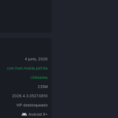
4 junio, 2026
com.foxit.mobile.pdf.lite
Utilidades
235M
2026.4.3.0527.0810
VIP desbloqueado
android
Android 9+